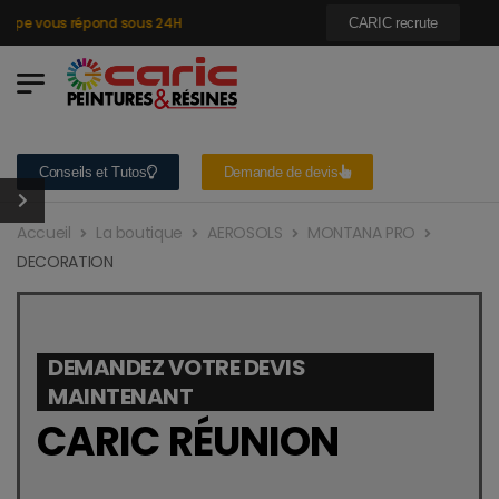
pe vous répond sous 24H
CARIC recrute
Conseils et Tutos
Demande de devis
Accueil
La boutique
AEROSOLS
MONTANA PRO
DECORATION
DEMANDEZ VOTRE DEVIS
MAINTENANT
CARIC RÉUNION