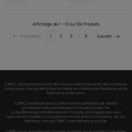
Affichage de
1 – 12 sur 104
Produits
…
Précédent
1
2
3
9
Suivant
CARIC, vous propose une offre de produits innovants, des marques
fortes pour une qualité irréprochable en matière de Peintures et de
Résines à La Réunion.
CARIC bénéficie de la confiance de centaines de clients
professionnels et particuliers à travers toute l'île.
La qualité irréprochable de ses Produits, son Équipe qui vous
apporte les meilleurs Conseils et ses Services à la hauteur de vos
attentes, font de CARIC une référence sur l'île.
CARIC vous apporte ses conseils en ligne, vous pouvez y accéder