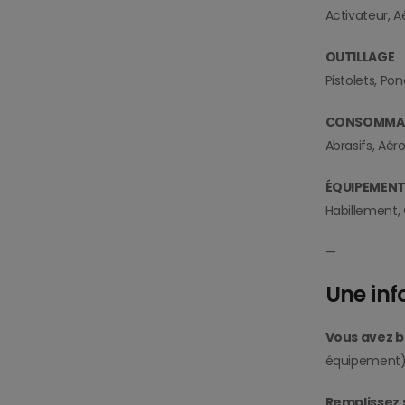
Activateur, Aé
OUTILLAGE
Pistolets, Po
CONSOMMA
Abrasifs, Aé
ÉQUIPEMENT
Habillement,
—
Une inf
Vous avez b
équipement)
Remplissez 