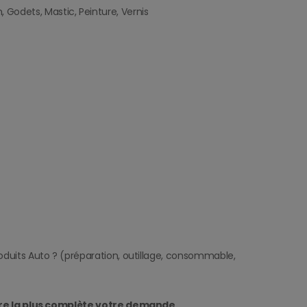
n, Godets, Mastic, Peinture, Vernis
duits Auto ? (préparation, outillage, consommable,
re la plus complète votre demande.