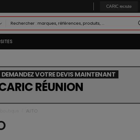
CARIC recrute
SITES
DEMANDEZ VOTRE DEVIS MAINTENANT
CARIC RÉUNION
 boutique
AUTO
/
O