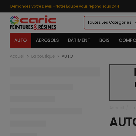
Demandez Votre Devis - Notre Équipe vous répond sous 24H
AUTO
AEROSOLS
BÂTIMENT
BOIS
COMPO
Accueil
La boutique
AUTO
Accueil
La
/
AUT