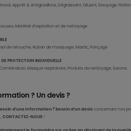
rosol, Apprêt & Antigravillons, Dégraissant, Diluant, Essuyage, Finitio
nceuses, Matériel d’aspiration et de nettoyage
BLE
rosol de retouche, Ruban de masquage, Mastic, Ponçage
 DE PROTECTION INDIVIDUELLE
 Combinaison, Masque respiratoire, Produits de nettoyage, Savons
ormation ? Un devis ?
esoin d’une information ? besoin d’un devis
concernant nos pro
,
CONTACTEZ-NOUS
!
simplement le formulaire
sur ce lien
en décrivant de la maniè