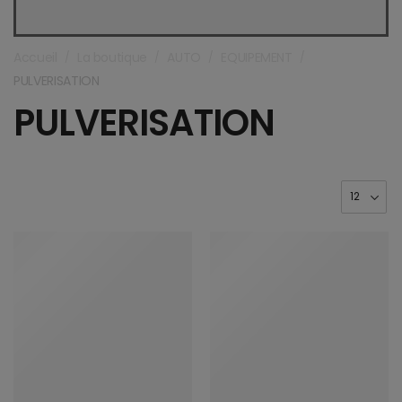
Accueil
La boutique
AUTO
EQUIPEMENT
/
/
/
/
PULVERISATION
PULVERISATION