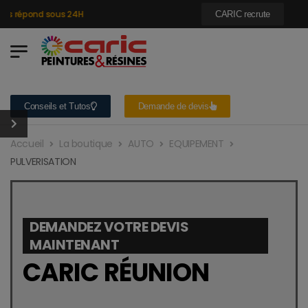
 répond sous 24H
CARIC recrute
Conseils et Tutos
Demande de devis
Accueil
La boutique
AUTO
EQUIPEMENT
PULVERISATION
DEMANDEZ VOTRE DEVIS
MAINTENANT
CARIC RÉUNION