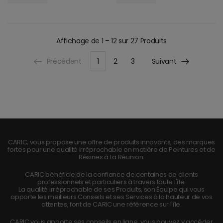
Affichage de
1 – 12 sur 27
Produits
Précédent
1
2
3
Suivant
CARIC, vous propose une offre de produits innovants, des marques
fortes pour une qualité irréprochable en matière de Peintures et de
Résines à La Réunion.
CARIC bénéficie de la confiance de centaines de clients
professionnels et particuliers à travers toute l'île.
La qualité irréprochable de ses Produits, son Équipe qui vous
apporte les meilleurs Conseils et ses Services à la hauteur de vos
attentes, font de CARIC une référence sur l'île.
CARIC vous apporte ses conseils en ligne, vous pouvez y accéder