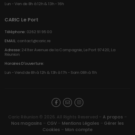
Lun - Ven de 8h à 12h & 13h - 16h
CARIC Le Port
Téléphone:
0262 91 95 00
EMAIL:
contact@caric.re
Adresse:
241ter Avenue de la Compagnie, Le Port 97420, La
Réunion
Horaires D'ouverture:
Lun - Vend de 8h à 12h & 13h à 17h - Sam 08h à 11h
Caric Réunion © 2026. All Rights Reserved –
A propos
–
Nos magasins
–
CGV
–
Mentions Légales
–
Gérer les
Cookies
–
Mon compte