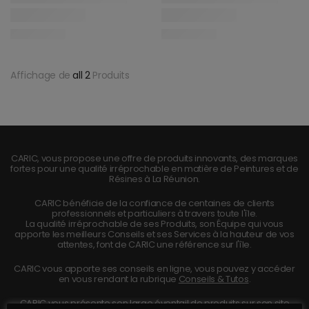
Affichage de
all 2
Produits
CARIC, vous propose une offre de produits innovants, des marques
fortes pour une qualité irréprochable en matière de Peintures et de
Résines à La Réunion.
CARIC bénéficie de la confiance de centaines de clients
professionnels et particuliers à travers toute l'île.
La qualité irréprochable de ses Produits, son Équipe qui vous
apporte les meilleurs Conseils et ses Services à la hauteur de vos
attentes, font de CARIC une référence sur l'île.
CARIC vous apporte ses conseils en ligne, vous pouvez y accéder
en vous rendant la rubrique
Conseils & Tutos
.
CARIC vous présente son large éventail de produits sur son site