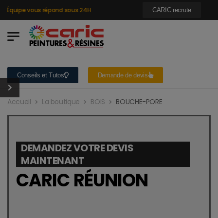
 Équipe vous répond sous 24H
CARIC recrute
Conseils et Tutos
Demande de devis
Accueil
La boutique
BOIS
BOUCHE-PORE
DEMANDEZ VOTRE DEVIS
MAINTENANT
CARIC RÉUNION