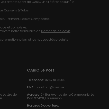
vos attentes, font de CARIC une référence sur l'île.
que
Conseils & Tutos
.
ols, Bâtiment, Bois et Composites.
nique et complexe.
travers notre formulaire de
Demande de devis
.
 promotionnelles, et les nouveautés produits !
CARIC Le Port
Téléphone:
0262 91 95 00
EMAIL:
contact@caric.re
e Lattre de
Adresse:
241ter Avenue de la Compagnie, Le
de
Port 97420, La Réunion
Horaires D'ouverture: