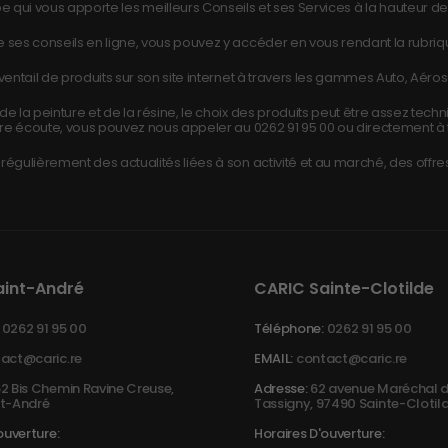
e qui vous apporte les meilleurs Conseils et ses Services à la hauteur de 
 ses conseils en ligne, vous pouvez y accéder en vous rendant la rubri
ntail de produits sur son site internet à travers les gammes Auto, Aéros
e la peinture et de la résine, le choix des produits peut être assez tech
re écoute, vous pouvez nous appeler au
0262 91 95 00
ou directement à 
égulièrement des actualités liées à son activité et au marché, des offres
aint-André
CARIC Sainte-Clotilde
0262 91 95 00
Téléphone:
0262 91 95 00
act@caric.re
EMAIL:
contact@caric.re
2 Bis Chemin Ravine Creuse,
Adresse:
62 avenue Maréchal d
t-André
Tassigny, 97490 Sainte-Clotil
ouverture:
Horaires D'ouverture: