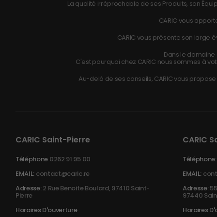
La qualité irréprochable de ses Produits, son Équip
CARIC vous apporte
CARIC vous présente son large éve
Dans le domaine d
C'est pourquoi chez CARIC nous sommes à vot
Au-delà de ses conseils, CARIC vous propose r
CARIC Saint-Pierre
CARIC S
Téléphone
0262 91 95 00
Téléphone:
EMAIL:
contact@caric.re
EMAIL:
cont
Adresse:
2 Rue Benoite Boulard, 97410 Saint-
Adresse:
55
Pierre
97440 Sain
Horaires D'ouverture
Horaires D'