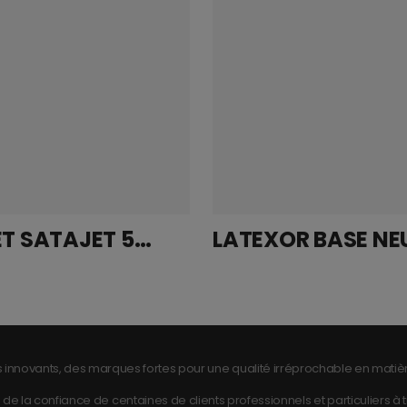
PISTOLET SATAJET 5000 B HVLP BUSE WSB GODET RPS
 innovants, des marques fortes pour une qualité irréprochable en matièr
de la confiance de centaines de clients professionnels et particuliers à tra