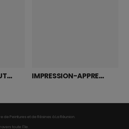
LATEXOR BASE NEUTRE SF 15L
IMPRESSION-APPRET D’ADHERENCE PLASTIQUE PRIMERPLAST 1 L
e de Peintures et de Résines à La Réunion.
vers toute l'île.