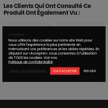
Les Clients Qui Ont Consulté Ce
Produit Ont Également Vu :
Cookies
Nous utilisons des cookies sur notre site Web pour
vous offrir l'expérience la plus pertinente en
mémorisant vos préférences et les visites répétées. En
cliquant sur «Accepter», vous consentez à l'utilisation
de TOUS les cookies. Voir nos
Politique de confidentialité
.
Gérer vos Préférences
TOUT ACCEPTER
REFUSER
MONTANA PRO : REVÊTEMENT VINYLE MULTIUSAGES NOIRE 400ML
MONTANA PRO : PEINTURE CRAIE EFFAÇABLE JAUNE 400ML