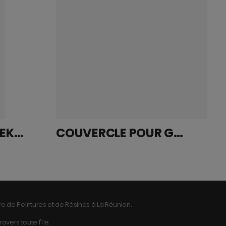
ACTIVATEUR SINNEK WHA/6050 W6000 0,25L
COUVERCLE POUR GODET DE MELANGE 1.400 L
e de Peintures et de Résines à La Réunion.
vers toute l'île.