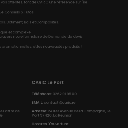
vos attentes, font de CARIC une référence sur l'île.
que
Conseils & Tutos
.
ols, Bâtiment, Bois et Composites.
nique et complexe.
travers notre formulaire de
Demande de devis
.
 promotionnelles, et les nouveautés produits !
CARIC Le Port
Téléphone:
0262 91 95 00
EMAIL:
contact@caric.re
e Lattre de
Adresse:
241ter Avenue de la Compagnie, Le
de
Port 97420, La Réunion
Horaires D'ouverture: