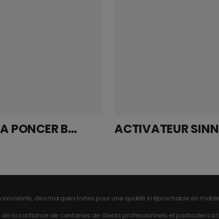
DISQUE A PONCER BASECUT 150mm Grip 15T P080
 innovants, des marques fortes pour une qualité irréprochable en matièr
de la confiance de centaines de clients professionnels et particuliers à tra