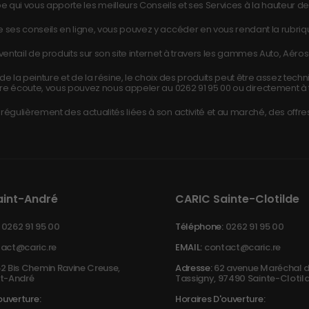
e qui vous apporte les meilleurs Conseils et ses Services à la hauteur de 
 ses conseils en ligne, vous pouvez y accéder en vous rendant la rubri
ntail de produits sur son site internet à travers les gammes Auto, Aéros
e la peinture et de la résine, le choix des produits peut être assez tech
re écoute, vous pouvez nous appeler au
0262 91 95 00
ou directement à 
égulièrement des actualités liées à son activité et au marché, des offres
aint-André
CARIC Sainte-Clotilde
0262 91 95 00
Téléphone:
0262 91 95 00
act@caric.re
EMAIL:
contact@caric.re
2 Bis Chemin Ravine Creuse,
Adresse:
62 avenue Maréchal d
t-André
Tassigny, 97490 Sainte-Clotil
ouverture:
Horaires D'ouverture: