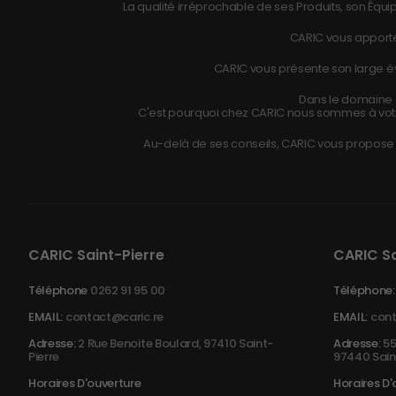
La qualité irréprochable de ses Produits, son Équip
CARIC vous apporte
CARIC vous présente son large éve
Dans le domaine d
C'est pourquoi chez CARIC nous sommes à vot
Au-delà de ses conseils, CARIC vous propose r
CARIC Saint-Pierre
CARIC S
Téléphone
0262 91 95 00
Téléphone:
EMAIL:
contact@caric.re
EMAIL:
cont
Adresse:
2 Rue Benoite Boulard, 97410 Saint-
Adresse:
55
Pierre
97440 Sain
Horaires D'ouverture
Horaires D'