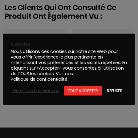
Les Clients Qui Ont Consulté Ce
Produit Ont Également Vu :
Cookies
Nous utilisons des cookies sur notre site Web pour
vous offrir l'expérience la plus pertinente en
mémorisant vos préférences et les visites répétées. En
cliquant sur «Accepter», vous consentez à l'utilisation
de TOUS les cookies. Voir nos
Politique de confidentialité
.
Gérer vos Préférences
TOUT ACCEPTER
REFUSER
MONTANA PRO : APPRÊT PLASTIQUES 400ML
DISQUE GOLD 125mm Grip 17T P40