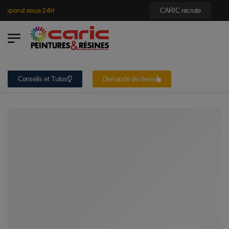
épond sous 24H
CARIC recrute
Conseils et Tutos
Demande de devis