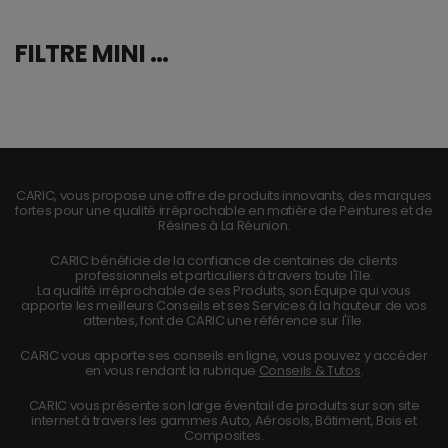
FILTRE MINI NYLON POUR GODET A GRAVITE
CARIC, vous propose une offre de produits innovants, des marques
fortes pour une qualité irréprochable en matière de Peintures et de
Résines à La Réunion.
CARIC bénéficie de la confiance de centaines de clients
professionnels et particuliers à travers toute l'île.
La qualité irréprochable de ses Produits, son Équipe qui vous
apporte les meilleurs Conseils et ses Services à la hauteur de vos
attentes, font de CARIC une référence sur l'île.
CARIC vous apporte ses conseils en ligne, vous pouvez y accéder
en vous rendant la rubrique
Conseils & Tutos
.
CARIC vous présente son large éventail de produits sur son site
internet à travers les gammes Auto, Aérosols, Bâtiment, Bois et
Composites.