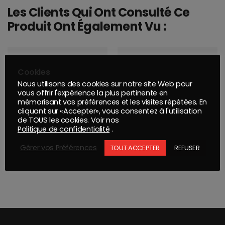
Les Clients Qui Ont Consulté Ce
Produit Ont Également Vu :
Cookies
Nous utilisons des cookies sur notre site Web pour
vous offrir l'expérience la plus pertinente en
mémorisant vos préférences et les visites répétées. En
cliquant sur «Accepter», vous consentez à l'utilisation
de TOUS les cookies. Voir nos
Politique de confidentialité
.
Gérer vos Préférences
TOUT ACCEPTER
REFUSER
DISQUE A PONCER BASECUT 150mm Grip 15T P220 NEW
RUBAN MASQUAGE 1126 80