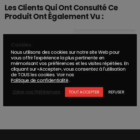
Les Clients Qui Ont Consulté Ce
Produit Ont Également Vu :
Cookies
Nous utilisons des cookies sur notre site Web pour
vous offrir l'expérience la plus pertinente en
mémorisant vos préférences et les visites répétées. En
cliquant sur «Accepter», vous consentez à l'utilisation
de TOUS les cookies. Voir nos
Politique de confidentialité
.
Gérer vos Préférences
TOUT ACCEPTER
REFUSER
ROULEAU FIBRAL GRIS ULTRA FIN 115 X 10 M
KIT REPARATION FIBRE 2820 250 + Act *250g*