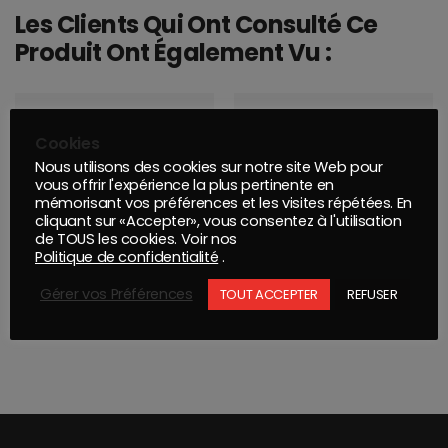
Les Clients Qui Ont Consulté Ce
Produit Ont Également Vu :
Cookies
Nous utilisons des cookies sur notre site Web pour
vous offrir l'expérience la plus pertinente en
mémorisant vos préférences et les visites répétées. En
cliquant sur «Accepter», vous consentez à l'utilisation
de TOUS les cookies. Voir nos
Politique de confidentialité
.
Gérer vos Préférences
TOUT ACCEPTER
REFUSER
MONTANA PRO : PEINTURE FLUORESCENTE JAUNE 400ML
DISQUE Q.SILVER ACE 77mm Grip 6T P80