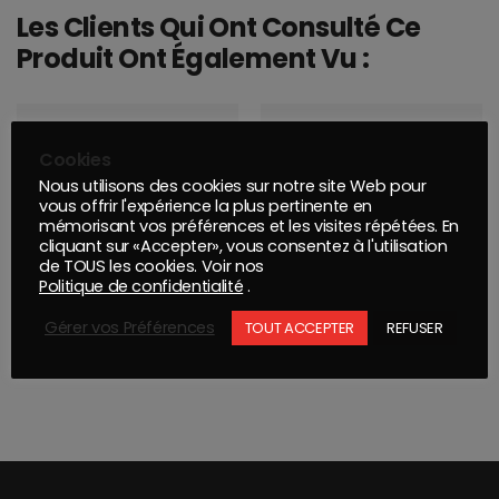
Les Clients Qui Ont Consulté Ce
Produit Ont Également Vu :
Cookies
Nous utilisons des cookies sur notre site Web pour
vous offrir l'expérience la plus pertinente en
mémorisant vos préférences et les visites répétées. En
cliquant sur «Accepter», vous consentez à l'utilisation
de TOUS les cookies. Voir nos
Politique de confidentialité
.
DISQUE Q.SILVER ACE 77mm Grip 6T P120
Gérer vos Préférences
TOUT ACCEPTER
REFUSER
Mirka Abrasif ABRANET 70x198mm Grip P240