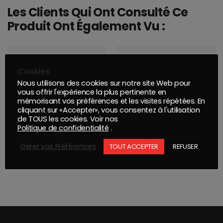
Les Clients Qui Ont Consulté Ce
Produit Ont Également Vu :
Cookies
Nous utilisons des cookies sur notre site Web pour
vous offrir l'expérience la plus pertinente en
mémorisant vos préférences et les visites répétées. En
cliquant sur «Accepter», vous consentez à l'utilisation
de TOUS les cookies. Voir nos
Politique de confidentialité
.
Gérer vos Préférences
TOUT ACCEPTER
REFUSER
BESA : PONCEUSE PNEUMATIQUE EXC. L-105/5 ORBITE 5 MM
DISQUE Q.SILVER ACE 77mm Grip 6T P500