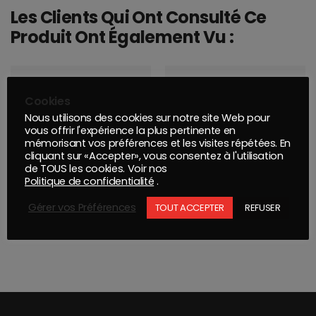
Les Clients Qui Ont Consulté Ce
Produit Ont Également Vu :
Cookies
Nous utilisons des cookies sur notre site Web pour
vous offrir l'expérience la plus pertinente en
mémorisant vos préférences et les visites répétées. En
cliquant sur «Accepter», vous consentez à l'utilisation
de TOUS les cookies. Voir nos
Politique de confidentialité
.
Gérer vos Préférences
TOUT ACCEPTER
REFUSER
GOLD DELTA 100x152x152mm 7T P120
MONTANA PRO : REVÊTEMENT VINYLE MULTIUSAGES JAUNE FLUO 400ML