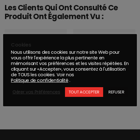
Les Clients Qui Ont Consulté Ce
Produit Ont Également Vu :
Cookies
Nous utilisons des cookies sur notre site Web pour
vous offrir l'expérience la plus pertinente en
mémorisant vos préférences et les visites répétées. En
cliquant sur «Accepter», vous consentez à l'utilisation
de TOUS les cookies. Voir nos
Politique de confidentialité
.
Gérer vos Préférences
TOUT ACCEPTER
REFUSER
MONTANA PRO : PEINTURE HAUTE TEMPÉRATURE ARGENT 400ML
COLORANT LIQUIDE NOIR Nø1 0.1KG + PIPETTE 5ML