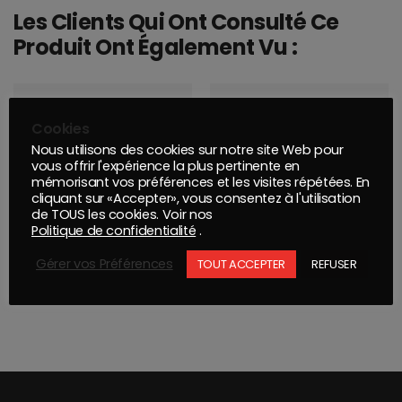
Les Clients Qui Ont Consulté Ce
Produit Ont Également Vu :
Cookies
Nous utilisons des cookies sur notre site Web pour
vous offrir l'expérience la plus pertinente en
mémorisant vos préférences et les visites répétées. En
cliquant sur «Accepter», vous consentez à l'utilisation
de TOUS les cookies. Voir nos
Politique de confidentialité
.
Gérer vos Préférences
TOUT ACCEPTER
REFUSER
PAPIER EAU WPF PRO 230x280mm P220
DISQUE BETON SIDAFLEX D127 G36