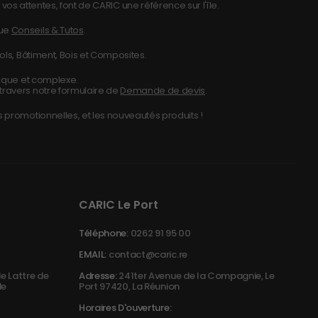
vos attentes, font de CARIC une référence sur l'île.
que
Conseils & Tutos
.
ols, Bâtiment, Bois et Composites.
nique et complexe.
travers notre formulaire de
Demande de devis
.
 promotionnelles, et les nouveautés produits !
CARIC Le Port
Téléphone:
0262 91 95 00
EMAIL:
contact@caric.re
e Lattre de
Adresse:
241ter Avenue de la Compagnie, Le
de
Port 97420, La Réunion
Horaires D'ouverture: