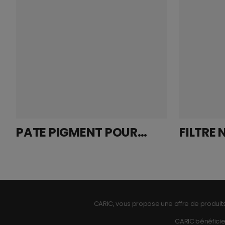
PATE PIGMENT POUR COULEE BLEU TURQUOISE RAL 5018 950G
CARIC, vous propose une offre de produits
CARIC bénéficie 