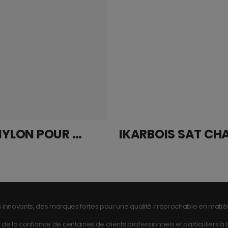
FILTRE NYLON POUR GODET HOSTAFORM WALCOM 680CC
 innovants, des marques fortes pour une qualité irréprochable en matièr
de la confiance de centaines de clients professionnels et particuliers à tra