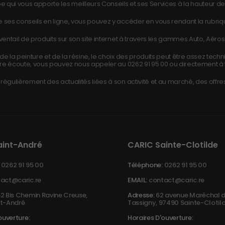
e qui vous apporte les meilleurs Conseils et ses Services à la hauteur de 
 ses conseils en ligne, vous pouvez y accéder en vous rendant la rubri
ntail de produits sur son site internet à travers les gammes Auto, Aéros
e la peinture et de la résine, le choix des produits peut être assez tech
re écoute, vous pouvez nous appeler au
0262 91 95 00
ou directement à 
égulièrement des actualités liées à son activité et au marché, des offres
aint-André
CARIC Sainte-Clotilde
0262 91 95 00
Téléphone:
0262 91 95 00
act@caric.re
EMAIL:
contact@caric.re
2 Bis Chemin Ravine Creuse,
Adresse:
62 avenue Maréchal d
t-André
Tassigny, 97490 Sainte-Clotil
ouverture:
Horaires D'ouverture: