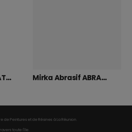
IKARBOIS SAT CHATAIGNIER THIXO 1L
Mirka Abrasif ABRANET 70x198mm Grip P320
e de Peintures et de Résines à La Réunion.
vers toute l'île.