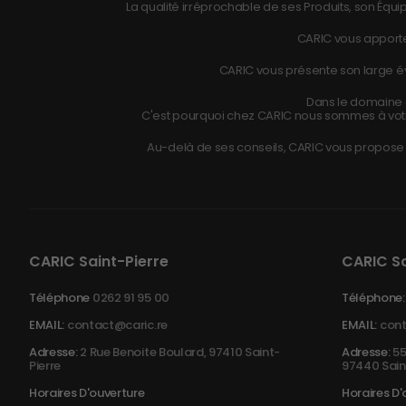
La qualité irréprochable de ses Produits, son Équip
CARIC vous apporte
CARIC vous présente son large éve
Dans le domaine d
C'est pourquoi chez CARIC nous sommes à vot
Au-delà de ses conseils, CARIC vous propose r
CARIC Saint-Pierre
CARIC S
Téléphone
0262 91 95 00
Téléphone:
EMAIL:
contact@caric.re
EMAIL:
cont
Adresse:
2 Rue Benoite Boulard, 97410 Saint-
Adresse:
55
Pierre
97440 Sain
Horaires D'ouverture
Horaires D'