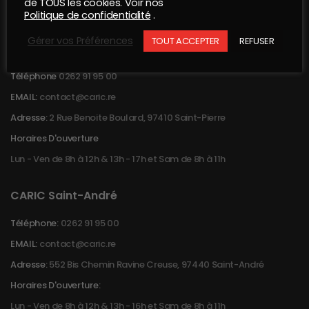
de TOUS les cookies. Voir nos
Politique de confidentialité
.
Gérer vos Préférences
TOUT ACCEPTER
REFUSER
CARIC Saint-Pierre
Téléphone
0262 91 95 00
EMAIL:
contact@caric.re
Adresse:
2 Rue Benoite Boulard, 97410 Saint-Pierre
Horaires D'ouverture
Lun - Ven de 8h à 12h & 13h - 17h et Sam de 8h à 11h
CARIC Saint-André
Téléphone:
0262 91 95 00
EMAIL:
contact@caric.re
Adresse:
552 Bis Chemin Ravine Creuse, 97440 Saint-André
Horaires D'ouverture:
Lun - Ven de 8h à 12h & 13h - 16h et Sam de 8h à 11h