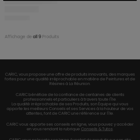
Affichage de
all 9
Produits
CARIC, vous propose une offre de produits innovants, des marques
fortes pour une qualité irréprochable en matière de Peintures et de
Résines à La Réunion.
CARIC bénéficie de la confiance de centaines de clients
professionnels et particuliers à travers toute l'île.
La qualité irréprochable de ses Produits, son Équipe qui vous
apporte les meilleurs Conseils et ses Services à la hauteur de vos
attentes, font de CARIC une référence sur l'île.
CARIC vous apporte ses conseils en ligne, vous pouvez y accéder
en vous rendant la rubrique
Conseils & Tutos
.
CARIC vous présente son large éventail de produits sur son site