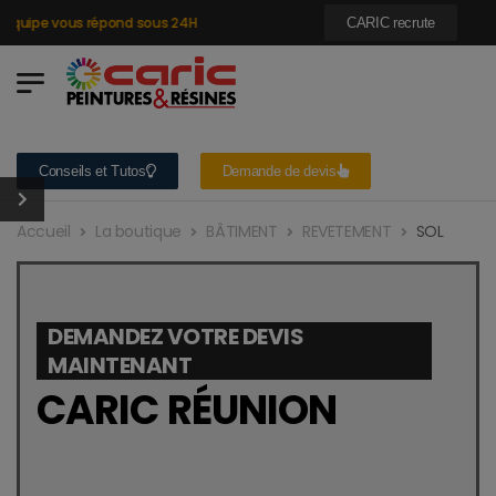
quipe vous répond sous 24H
CARIC recrute
Conseils et Tutos
Demande de devis
Accueil
La boutique
BÂTIMENT
REVETEMENT
SOL
DEMANDEZ VOTRE DEVIS
MAINTENANT
CARIC RÉUNION