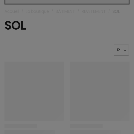
Accueil
La boutique
BÂTIMENT
REVETEMENT
SOL
/
/
/
/
SOL