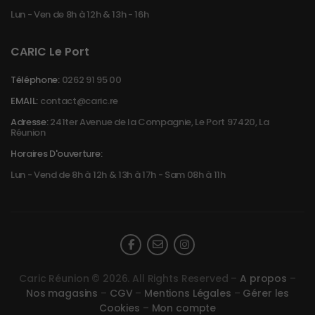
Lun - Ven de 8h à 12h & 13h - 16h
CARIC Le Port
Téléphone:
0262 91 95 00
EMAIL:
contact@caric.re
Adresse:
241ter Avenue de la Compagnie, Le Port 97420, La
Réunion
Horaires D'ouverture:
Lun - Vend de 8h à 12h & 13h à 17h - Sam 08h à 11h
Caric Réunion © 2026. All Rights Reserved –
A propos
–
Nos magasins
–
CGV
–
Mentions Légales
–
Gérer les
Cookies
–
Mon compte