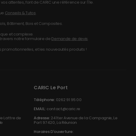
vos attentes, font de CARIC une référence sur l'île.
que
Conseils & Tutos
.
ols, Bâtiment, Bois et Composites.
nique et complexe.
travers notre formulaire de
Demande de devis
.
 promotionnelles, et les nouveautés produits !
CARIC Le Port
Téléphone:
0262 91 95 00
EMAIL:
contact@caric.re
e Lattre de
Adresse:
241ter Avenue de la Compagnie, Le
de
Port 97420, La Réunion
Horaires D'ouverture: