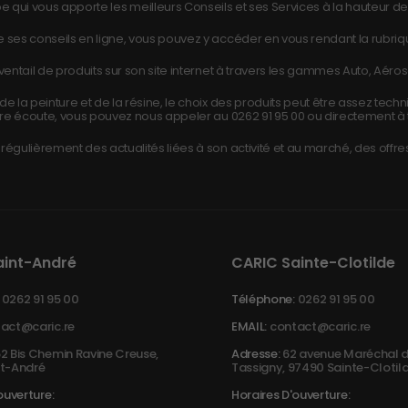
e qui vous apporte les meilleurs Conseils et ses Services à la hauteur de 
 ses conseils en ligne, vous pouvez y accéder en vous rendant la rubri
ntail de produits sur son site internet à travers les gammes Auto, Aéros
e la peinture et de la résine, le choix des produits peut être assez tech
re écoute, vous pouvez nous appeler au
0262 91 95 00
ou directement à 
égulièrement des actualités liées à son activité et au marché, des offres
aint-André
CARIC Sainte-Clotilde
0262 91 95 00
Téléphone:
0262 91 95 00
act@caric.re
EMAIL:
contact@caric.re
2 Bis Chemin Ravine Creuse,
Adresse:
62 avenue Maréchal d
t-André
Tassigny, 97490 Sainte-Clotil
ouverture:
Horaires D'ouverture: