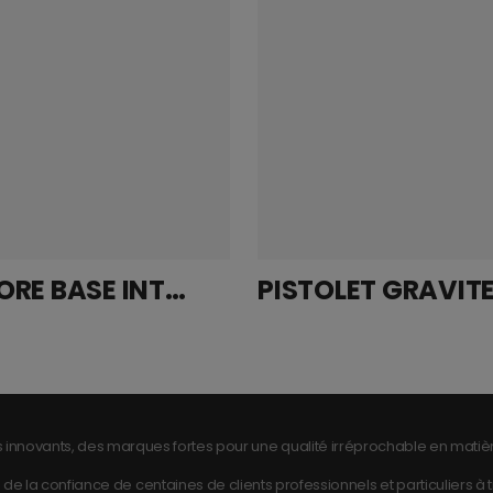
AQUAPORE BASE INTER 10L
 innovants, des marques fortes pour une qualité irréprochable en matièr
de la confiance de centaines de clients professionnels et particuliers à tra