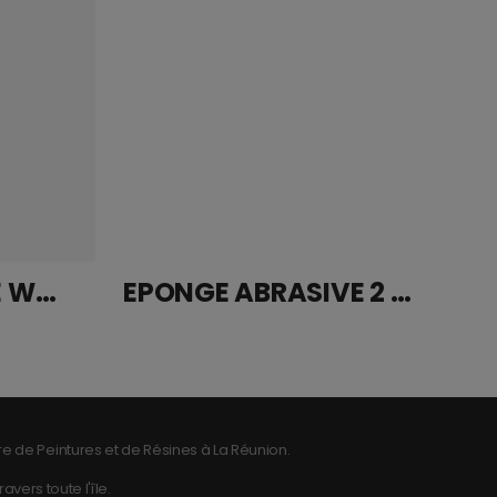
PISTOLET GRAVITE WALCOM SLIM HTE BUSE 1.9
EPONGE ABRASIVE 2 COTES ROBERLO MICROFINE
e de Peintures et de Résines à La Réunion.
vers toute l'île.