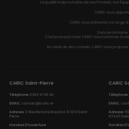
La qualité irréprochable de ses Produits, son Équip
CARIC vous apporte
CARIC vous présente son large éve
Dans le domaine d
C'est pourquoi chez CARIC nous sommes à vot
Au-delà de ses conseils, CARIC vous propose r
CARIC Saint-Pierre
CARIC S
Téléphone
0262 91 95 00
Téléphone:
EMAIL:
contact@caric.re
EMAIL:
cont
Adresse:
2 Rue Benoite Boulard, 97410 Saint-
Adresse:
55
Pierre
97440 Sain
Horaires D'ouverture
Horaires D'