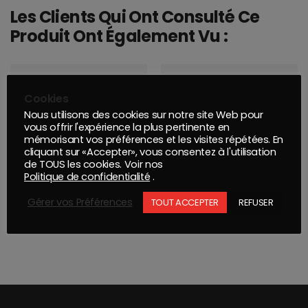
Les Clients Qui Ont Consulté Ce
Produit Ont Également Vu :
Cookies
Nous utilisons des cookies sur notre site Web pour
vous offrir l'expérience la plus pertinente en
mémorisant vos préférences et les visites répétées. En
cliquant sur «Accepter», vous consentez à l'utilisation
de TOUS les cookies. Voir nos
Politique de confidentialité
.
Gérer vos Préférences
TOUT ACCEPTER
REFUSER
ACTIVATEUR 2K UNIVERSEL 0407-2 – RAPIDE – 1L
MAT DE VERRE 450G ROULEAU DE 50 KG 89 ML