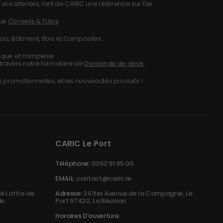
vos attentes, font de CARIC une référence sur l'île.
que
Conseils & Tutos
.
ols, Bâtiment, Bois et Composites.
nique et complexe.
travers notre formulaire de
Demande de devis
.
 promotionnelles, et les nouveautés produits !
CARIC Le Port
Téléphone:
0262 91 95 00
EMAIL:
contact@caric.re
e Lattre de
Adresse:
241ter Avenue de la Compagnie, Le
de
Port 97420, La Réunion
Horaires D'ouverture: