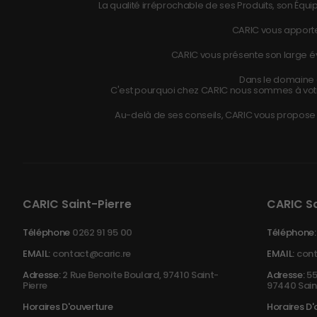
La qualité irréprochable de ses Produits, son Équip
CARIC vous apporte
CARIC vous présente son large éve
Dans le domaine d
C'est pourquoi chez CARIC nous sommes à vot
Au-delà de ses conseils, CARIC vous propose r
CARIC Saint-Pierre
CARIC S
Téléphone
0262 91 95 00
Téléphone:
EMAIL:
contact@caric.re
EMAIL:
cont
Adresse:
2 Rue Benoite Boulard, 97410 Saint-
Adresse:
55
Pierre
97440 Sain
Horaires D'ouverture
Horaires D'