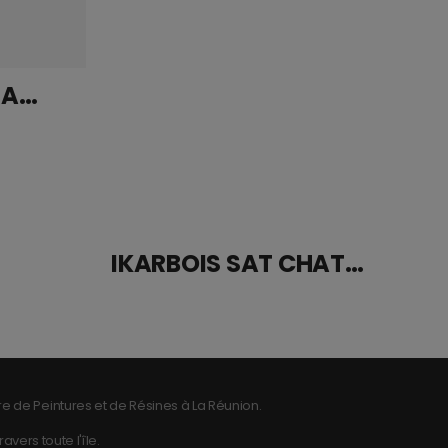
Mirka Abrasif ABRANET ACE 150mm Grip P080
IKARBOIS SAT CHATAIGNIER THIXO 1L
e de Peintures et de Résines à La Réunion.
vers toute l'île.