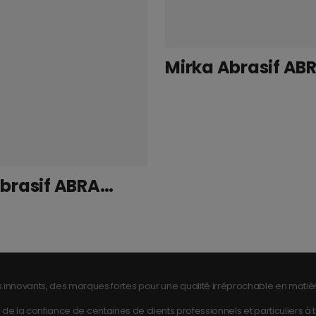
Mirka Abrasif ABRANET 70x198mm Grip P080
 innovants, des marques fortes pour une qualité irréprochable en matièr
de la confiance de centaines de clients professionnels et particuliers à tra