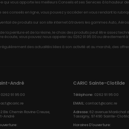
e qui vous apporte les meilleurs Conseils et ses Services à la hauteur de 
 ses conseils en ligne, vous pouvez y accéder en vous rendant la rubri
ntail de produits sur son site internet à travers les gammes Auto, Aéros
e la peinture et de la résine, le choix des produits peut être assez tech
re écoute, vous pouvez nous appeler au
0262 91 95 00
ou directement à 
égulièrement des actualités liées à son activité et au marché, des offres
aint-André
CARIC Sainte-Clotilde
0262 91 95 00
Téléphone:
0262 91 95 00
act@caric.re
EMAIL:
contact@caric.re
2 Bis Chemin Ravine Creuse,
Adresse:
62 avenue Maréchal d
t-André
Tassigny, 97490 Sainte-Clotil
ouverture:
Horaires D'ouverture: