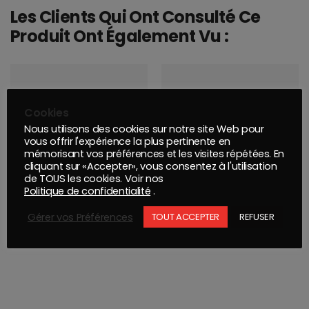
Les Clients Qui Ont Consulté Ce
Produit Ont Également Vu :
Cookies
Nous utilisons des cookies sur notre site Web pour
vous offrir l'expérience la plus pertinente en
mémorisant vos préférences et les visites répétées. En
cliquant sur «Accepter», vous consentez à l'utilisation
de TOUS les cookies. Voir nos
Politique de confidentialité
.
AEROSOL APPRET GARNISSANT GRIS HIGH#5 UPOL 450ML
PATE PIGMENT POUR COULEE NOIR FONCE RAL 9005 950G
Gérer vos Préférences
TOUT ACCEPTER
REFUSER