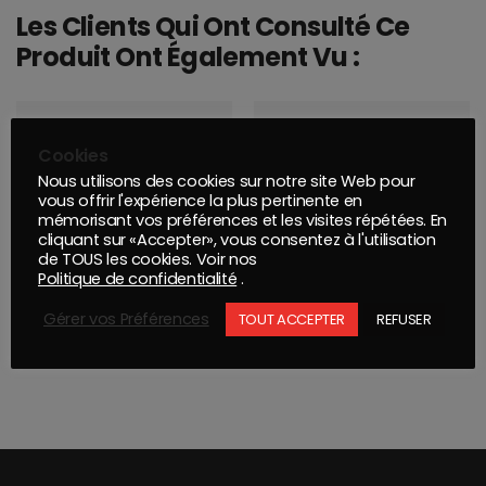
Les Clients Qui Ont Consulté Ce
Produit Ont Également Vu :
Cookies
Nous utilisons des cookies sur notre site Web pour
vous offrir l'expérience la plus pertinente en
mémorisant vos préférences et les visites répétées. En
cliquant sur «Accepter», vous consentez à l'utilisation
de TOUS les cookies. Voir nos
Politique de confidentialité
.
Gérer vos Préférences
TOUT ACCEPTER
REFUSER
BESA : PONCEUSE PNEUMATIQUE EXC. L-105/5 ORBITE 5 MM
PATE PIGMENT POUR COULEE JAUNE RAL1016 950G