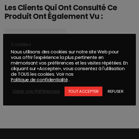
Les Clients Qui Ont Consulté Ce
Produit Ont Également Vu :
Cookies
Nous utilisons des cookies sur notre site Web pour
vous offrir l'expérience la plus pertinente en
mémorisant vos préférences et les visites répétées. En
cliquant sur «Accepter», vous consentez à l'utilisation
de TOUS les cookies. Voir nos
Politique de confidentialité
.
MASTIC POLYESTER UPOL EXTRA BOITE 1KG (600ML)
Gérer vos Préférences
TOUT ACCEPTER
REFUSER
RESINE MULTICOUCHE BASE 17.750 KG